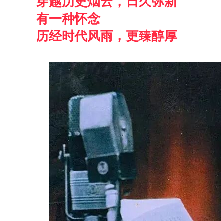
穿越历史烟云，日久弥新
有一种怀念
历经时代风雨，更臻醇厚